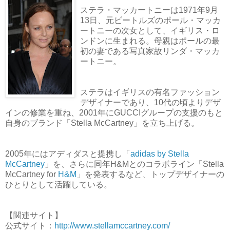
ステラ・マッカートニーは1971年9月
13日、元ビートルズのポール・マッカ
ートニーの次女として、イギリス・ロ
ンドンに生まれる。母親はポールの最
初の妻である写真家故リンダ・マッカ
ートニー。
ステラはイギリスの有名ファッション
デザイナーであり、10代の頃よりデザ
インの修業を重ね、2001年にGUCCIグループの支援のもと
自身のブランド「Stella McCartney」を立ち上げる。
2005年にはアディダスと提携し「
adidas by Stella
McCartney
」を、さらに同年H&Mとのコラボライン「Stella
McCartney for
H&M
」を発表するなど、トップデザイナーの
ひとりとして活躍している。
【関連サイト】
公式サイト：
http://www.stellamccartney.com/