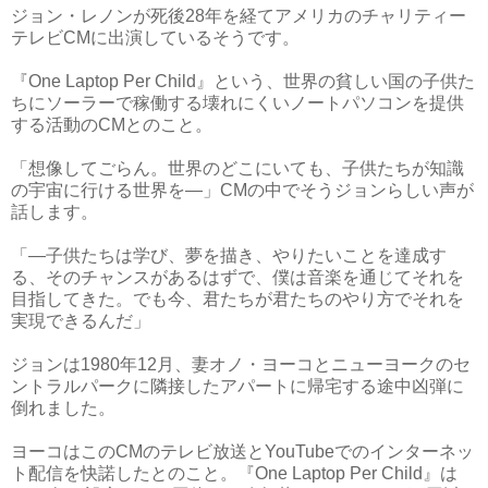
ジョン・レノンが死後28年を経てアメリカのチャリティー
テレビCMに出演しているそうです。
『One Laptop Per Child』という、世界の貧しい国の子供た
ちにソーラーで稼働する壊れにくいノートパソコンを提供
する活動のCMとのこと。
「想像してごらん。世界のどこにいても、子供たちが知識
の宇宙に行ける世界を―」CMの中でそうジョンらしい声が
話します。
「―子供たちは学び、夢を描き、やりたいことを達成す
る、そのチャンスがあるはずで、僕は音楽を通じてそれを
目指してきた。でも今、君たちが君たちのやり方でそれを
実現できるんだ」
ジョンは1980年12月、妻オノ・ヨーコとニューヨークのセ
ントラルパークに隣接したアパートに帰宅する途中凶弾に
倒れました。
ヨーコはこのCMのテレビ放送とYouTubeでのインターネッ
ト配信を快諾したとのこと。『One Laptop Per Child』は